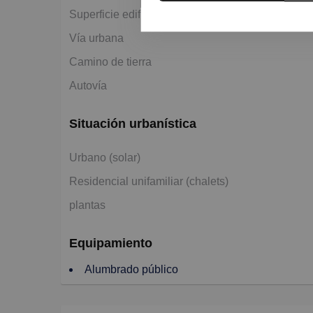
2
Superficie edificable 250 m
Vía urbana
Camino de tierra
Autovía
Situación urbanística
Urbano (solar)
Residencial unifamiliar (chalets)
plantas
Equipamiento
Alumbrado público