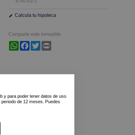
674576371
Calcula tu hipoteca
Comparte este inmueble
WhatsApp
Facebook
Twitter
Print
eb y para poder tener datos de uso
n periodo de 12 meses. Puedes