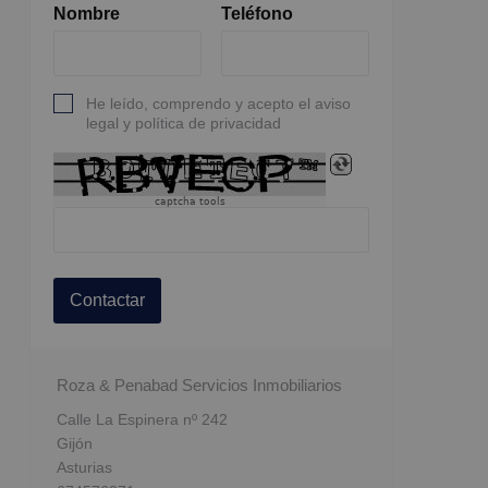
Nombre
Teléfono
He leído, comprendo y acepto el aviso
legal y política de privacidad
captcha tools
Contactar
Roza & Penabad Servicios Inmobiliarios
Calle La Espinera nº 242
Gijón
Asturias