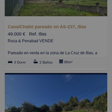
Grandes
Casa/Chalet pareado en AS-237, Illas
49.000 €
Ref. Illas
Roza & Penabad VENDE
Pareado en venta en la zona de La Cruz de Illas, a
escasos 5 minutos en coche de Aviles y con buenas
80m²
3 Dorm
2 Baños
comunicaciones, estando a 1 minuto a la salida de la
autopista.
Se encuentra totalmente para hacerle una reforma
completa, asi lo podrias poner a tu gusto.
Lo mejor de esta casa es que se puede ampliar a 2
plantas y tiene ya el anteproyecto realizado, y la