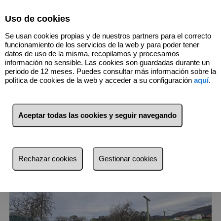
Select Language
▼
Uso de cookies
674576371
Se usan cookies propias y de nuestros partners para el correcto
funcionamiento de los servicios de la web y para poder tener
datos de uso de la misma, recopilamos y procesamos
información no sensible. Las cookies son guardadas durante un
2
Inmuebles
Illas (Asturias)
periodo de 12 meses. Puedes consultar más información sobre la
política de cookies de la web y acceder a su configuración
aquí
.
Lista
Mapa
Filtros
Aceptar todas las cookies y seguir navegando
más reciente
más reciente
Rechazar cookies
Gestionar cookies
Menos reciente
Baratos
Caros
Pequeños