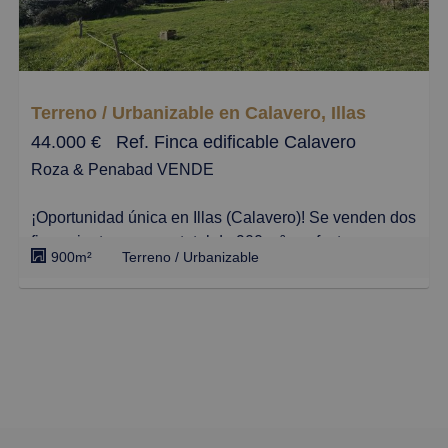
licencia de obra concedida.
Dispone de terraza muy grande y también terreno.
Es ideal para aquellas personas qe desean hacerse
una casa casi desde 0 y con todos los servicios al
Terreno / Urbanizable en Calavero, Illas
lado.
44.000 €
Ref. Finca edificable Calavero
Roza & Penabad VENDE
¡Oportunidad única en Illas (Calavero)! Se venden dos
fincas juntas, con un total de 900 m², perfectas para
900m²
Terreno / Urbanizable
construir el chalet de tus sueños. Ubicadas a solo 15
minutos de Avilés, estas parcelas cuentan con una
superficie edificable de hasta 250 m², lo que te
permitirá diseñar un hogar espacioso y acogedor.
Las consultas ya han sido realizadas con el
ayuntamiento, lo que garantiza que todo esté en orden
para comenzar tu proyecto. Además, los servicios de